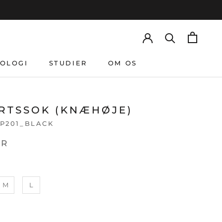
OLOGI
STUDIER
OM OS
OLOGI
STUDIER
OM OS
RTSSOK (KNÆHØJE)
P201_BLACK
KR
M
L