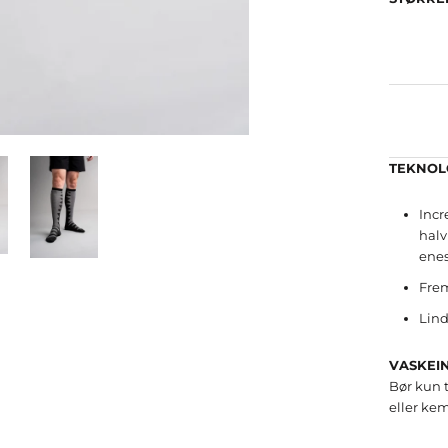
TEKNOL
Incr
halv
ene
Fre
Lind
VASKEI
Bør kun 
eller kem