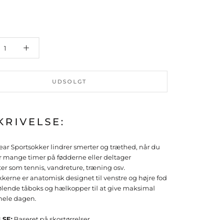
UDSOLGT
KRIVELSE:
ear Sportsokker lindrer smerter og træthed, når du
er mange timer på fødderne eller deltager
eter som tennis, vandreture, træning osv.
kerne er anatomisk designet til venstre og højre fod
lende tåboks og hælkopper til at give maksimal
hele dagen.
SE:
Baseret på skostørrelser.