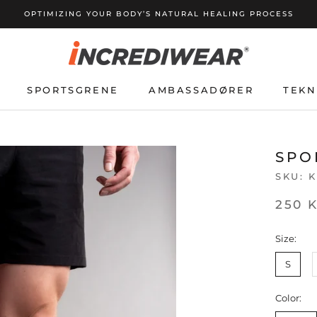
OPTIMIZING YOUR BODY’S NATURAL HEALING PROCESS
SPORTSGRENE
AMBASSADØRER
TEKN
SPORTSGRENE
AMBASSADØRER
TEKN
SPO
SKU:
K
250 
Size:
S
Color: