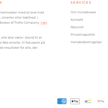
K
SERVICES
Om Incrediwear
e mennesker med at leve livet
, smerter eller træthed. I
Kontakt
diwear af Trolle Company.
Læs
Returret
Privatlivspolitik
alle skal være i stand til at
Handelsbetingelser
 føle smerte. Vi fokuserer på
 resultater for alle, der
.