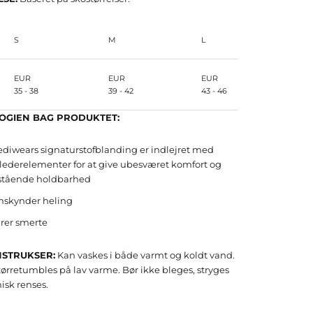
S
M
L
XL
EUR
EUR
EUR
EUR
35 - 38
39 - 42
43 - 46
47 - 50
OGIEN BAG PRODUKTET:
ediwears signaturstofblanding er indlejret med
lederelementer for at give ubesværet komfort og
stående holdbarhed
mskynder heling
rer smerte
NSTRUKSER:
Kan vaskes i både varmt og koldt vand.
tørretumbles på lav varme. Bør ikke bleges, stryges
isk renses.