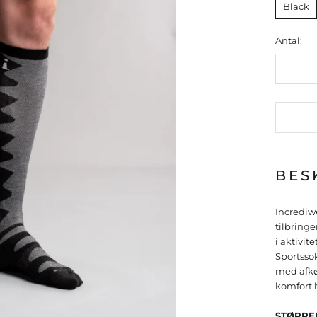
Black
Antal:
BES
Incrediw
tilbring
i aktivit
Sportssok
med afkø
komfort 
STØRREL