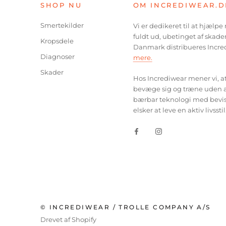
SHOP NU
OM INCREDIWEAR.D
Smertekilder
Vi er dedikeret til at hjælp
fuldt ud, ubetinget af skader
Kropsdele
Danmark distribueres Incre
Diagnoser
mere.
Skader
Hos Incrediwear mener vi, at 
bevæge sig og træne uden at
bærbar teknologi med beviste
elsker at leve en aktiv livsstil
© INCREDIWEAR / TROLLE COMPANY A/S
Drevet af Shopify